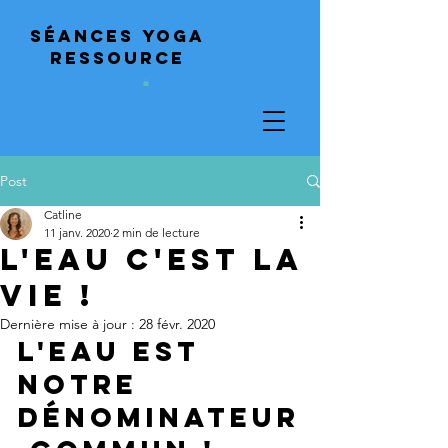
Séances
yoga
ressource
Post
Catline
11 janv. 2020
2 min de lecture
L'eau c'est la
vie !
Dernière mise à jour :
28 févr. 2020
L'eau est 
notre 
dénominateur