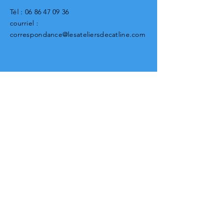
Tél :
06 86 47 09 36
courriel :
correspondance@lesateliersdecatline.com