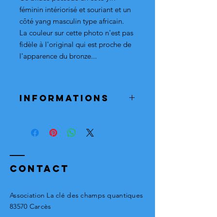
féminin intériorisé et souriant et un
côté yang masculin type africain.
La couleur sur cette photo n'est pas
fidèle à l'original qui est proche de
l'apparence du bronze...
Informations
Le conditionnement est assuré par
nos soins. Si toutefois l'objet arrive
endommagé, merci de nous le
renvoyer, nous vous le rembourserons
dés réception.
Contact
Association La clé des champs quantiques
83570 Carcès